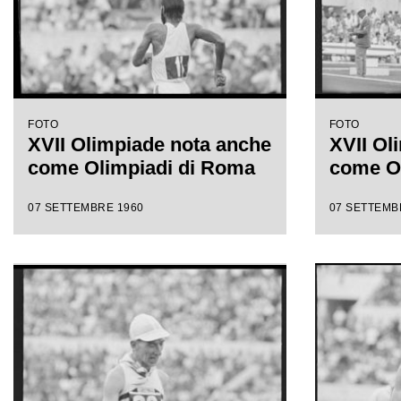
FOTO
FOTO
XVII Olimpiade nota anche
XVII Ol
come Olimpiadi di Roma
come O
07 SETTEMBRE 1960
07 SETTEMB