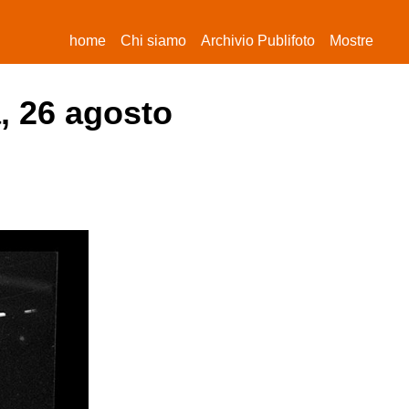
(current)
home
Chi siamo
Archivio Publifoto
Mostre
, 26 agosto