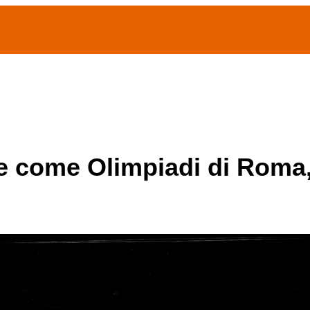
(current)
home
Chi siamo
Archivio Publifoto
Mostre
e come Olimpiadi di Roma,