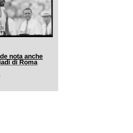
ade nota anche
adi di Roma
0