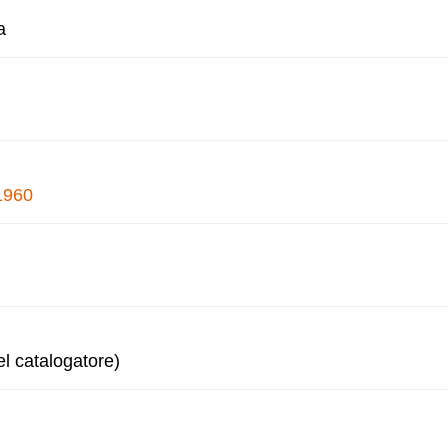
a
1960
l catalogatore)