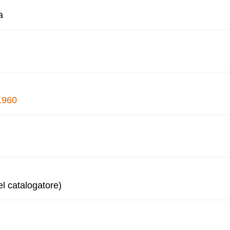
a
1960
l catalogatore)