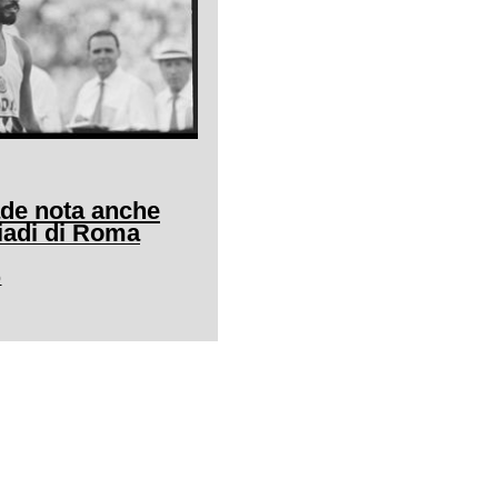
ade nota anche
adi di Roma
0