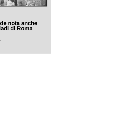
ade nota anche
adi di Roma
0