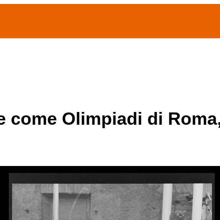
(current)
home
Chi siamo
Archivio Publifoto
Mostre
e come Olimpiadi di Roma,