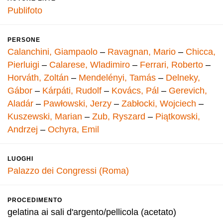
Publifoto
PERSONE
Calanchini, Giampaolo
–
Ravagnan, Mario
–
Chicca,
Pierluigi
–
Calarese, Wladimiro
–
Ferrari, Roberto
–
Horváth, Zoltán
–
Mendelényi, Tamás
–
Delneky,
Gábor
–
Kárpáti, Rudolf
–
Kovács, Pál
–
Gerevich,
Aladár
–
Pawłowski, Jerzy
–
Zabłocki, Wojciech
–
Kuszewski, Marian
–
Zub, Ryszard
–
Piątkowski,
Andrzej
–
Ochyra, Emil
LUOGHI
Palazzo dei Congressi (Roma)
PROCEDIMENTO
gelatina ai sali d'argento/pellicola (acetato)