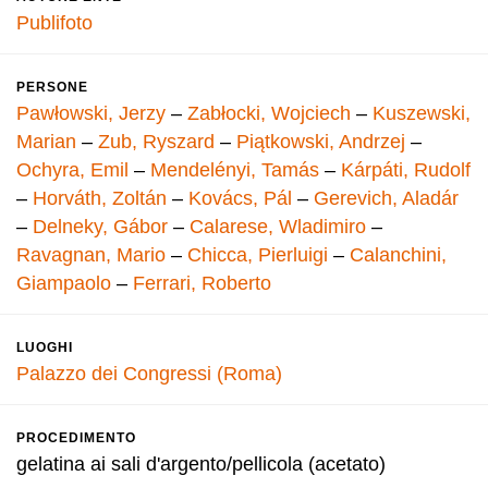
Publifoto
PERSONE
Pawłowski, Jerzy
–
Zabłocki, Wojciech
–
Kuszewski,
Marian
–
Zub, Ryszard
–
Piątkowski, Andrzej
–
Ochyra, Emil
–
Mendelényi, Tamás
–
Kárpáti, Rudolf
–
Horváth, Zoltán
–
Kovács, Pál
–
Gerevich, Aladár
–
Delneky, Gábor
–
Calarese, Wladimiro
–
Ravagnan, Mario
–
Chicca, Pierluigi
–
Calanchini,
Giampaolo
–
Ferrari, Roberto
LUOGHI
Palazzo dei Congressi (Roma)
PROCEDIMENTO
gelatina ai sali d'argento/pellicola (acetato)