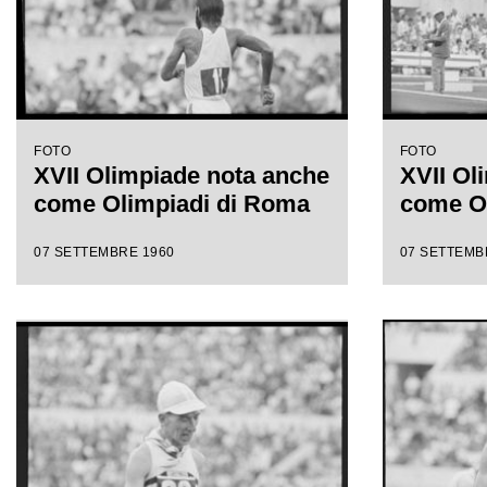
FOTO
FOTO
XVII Olimpiade nota anche
XVII Ol
come Olimpiadi di Roma
come O
07 SETTEMBRE 1960
07 SETTEMB