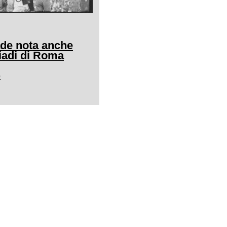
ade nota anche
adi di Roma
0