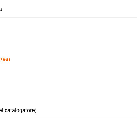
a
1960
l catalogatore)