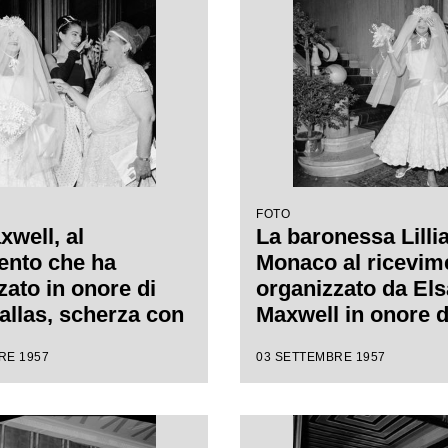
FOTO
xwell, al
La baronessa Lilli
ento che ha
Monaco al ricevim
zato in onore di
organizzato da Els
allas, scherza con
Maxwell in onore d
nessa Lillian Lo
Callas
RE 1957
03 SETTEMBRE 1957
dietro di lei la
o