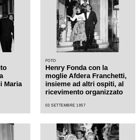
FOTO
nto
Henry Fonda con la
a
moglie Afdera Franchetti,
i Maria
insieme ad altri ospiti, al
ricevimento organizzato
da Elsa Maxwell in onore
03 SETTEMBRE 1957
di Maria Callas