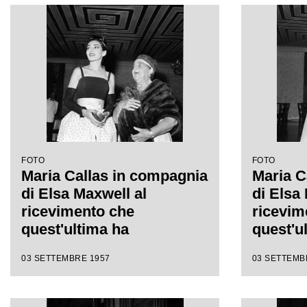
FOTO
FOTO
Maria Callas in compagnia
Maria C
di Elsa Maxwell al
di Elsa
ricevimento che
ricevim
quest'ultima ha
quest'u
organizzato in suo onore
organiz
03 SETTEMBRE 1957
03 SETTEMB