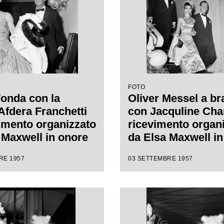
FOTO
onda con la
Oliver Messel a br
Afdera Franchetti
con Jacquline Cha
vimento organizzato
ricevimento organ
 Maxwell in onore
da Elsa Maxwell in
a Callas
di Maria Callas
RE 1957
03 SETTEMBRE 1957