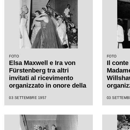
FOTO
FOTO
Elsa Maxwell e Ira von
Il conte
Fürstenberg tra altri
Madame 
invitati al ricevimento
Willsha
organizzato in onore della
organiz
soprano
Maxwell
03 SETTEMBRE 1957
03 SETTEMB
Callas