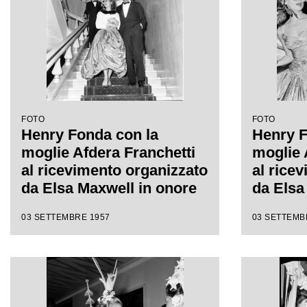
FOTO
FOTO
Henry Fonda con la
Henry F
moglie Afdera Franchetti
moglie 
al ricevimento organizzato
al rice
da Elsa Maxwell in onore
da Elsa
di Maria Callas
di Mari
03 SETTEMBRE 1957
03 SETTEMB