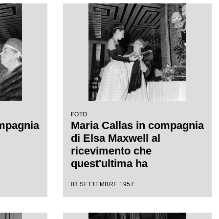
FOTO
ompagnia
Maria Callas in compagnia
di Elsa Maxwell al
ricevimento che
quest'ultima ha
 onore
organizzato in suo onore
03 SETTEMBRE 1957