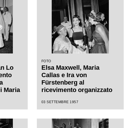
FOTO
an Lo
Elsa Maxwell, Maria
ento
Callas e Ira von
a
Fürstenberg al
i Maria
ricevimento organizzato
in onore della soprano
03 SETTEMBRE 1957