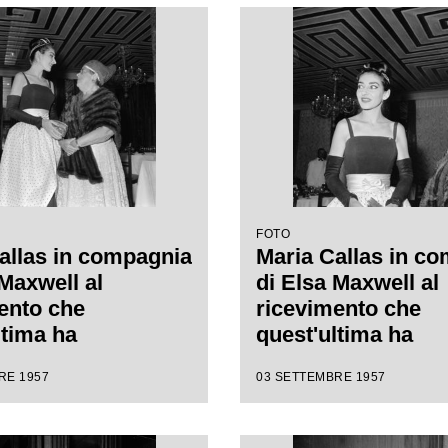
FOTO
allas in compagnia
Maria Callas in c
 Maxwell al
di Elsa Maxwell al
ento che
ricevimento che
ltima ha
quest'ultima ha
zato in suo onore
organizzato in suo
RE 1957
03 SETTEMBRE 1957