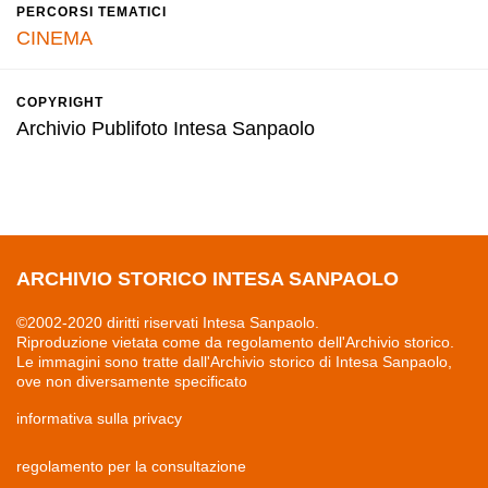
PERCORSI TEMATICI
CINEMA
COPYRIGHT
Archivio Publifoto Intesa Sanpaolo
ARCHIVIO STORICO INTESA SANPAOLO
©2002-2020 diritti riservati Intesa Sanpaolo.
Riproduzione vietata come da regolamento dell'Archivio storico.
Le immagini sono tratte dall'Archivio storico di Intesa Sanpaolo,
ove non diversamente specificato
informativa sulla privacy
regolamento per la consultazione