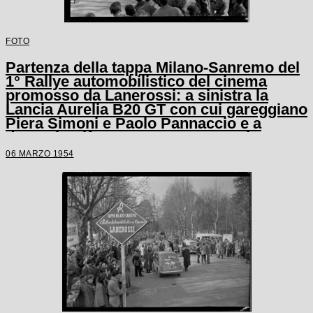
FOTO
Partenza della tappa Milano-Sanremo del
1° Rallye automobilistico del cinema
promosso da Lanerossi: a sinistra la
Lancia Aurelia B20 GT con cui gareggiano
Piera Simoni e Paolo Pannaccio e a
destra la Alfa Romeo 1900 con cui
gareggiano Yvonne Sanson e Paolo
06 MARZO 1954
Marzotto