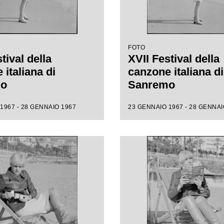
FOTO
tival della
XVII Festival della
italiana di
canzone italiana di
mo
Sanremo
1967 - 28 GENNAIO 1967
23 GENNAIO 1967 - 28 GENNAI