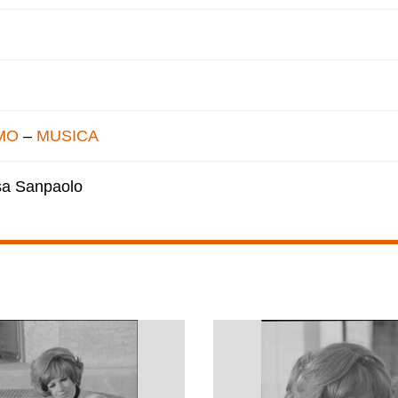
MO
–
MUSICA
esa Sanpaolo