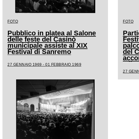
FOTO
FOTO
Pubblico in platea al Salone
Parti
delle feste del Casinò
Festi
municipale assiste al XIX
palco
Festival di Sanremo
del 
acco
Milv
27 GENNAIO 1969 - 01 FEBBRAIO 1969
27 GENN