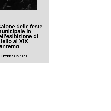
Salone delle feste
unicipale in
ll'esibizione di
ello al XIX
 Sanremo
01 FEBBRAIO 1969