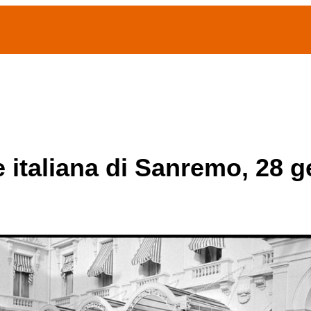
(current)
home
Chi siamo
Archivio Publifoto
Mostre
e italiana di Sanremo, 28 