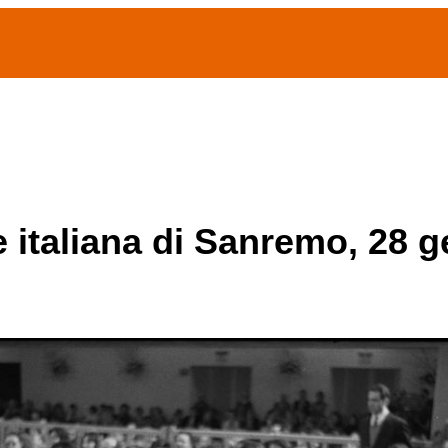
(current)
home
Chi siamo
Archivio Publifoto
Mostre
e italiana di Sanremo, 28 