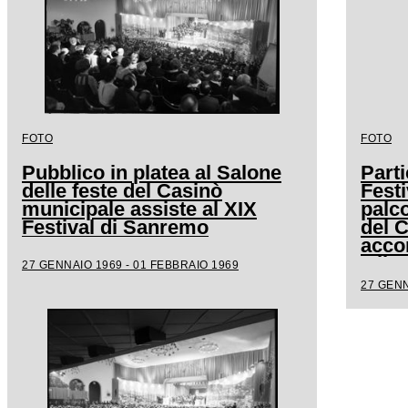
FOTO
FOTO
Pubblico in platea al Salone
Parti
delle feste del Casinò
Festi
municipale assiste al XIX
palco
Festival di Sanremo
del 
acco
Milv
27 GENNAIO 1969 - 01 FEBBRAIO 1969
27 GENN