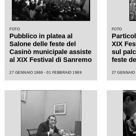
FOTO
FOTO
Pubblico in platea al
Particol
Salone delle feste del
XIX Fes
Casinò municipale assiste
sul pal
al XIX Festival di Sanremo
feste d
municip
27 GENNAIO 1969 - 01 FEBBRAIO 1969
27 GENNAIO 
accompa
di Milva