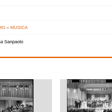
MO
–
MUSICA
esa Sanpaolo