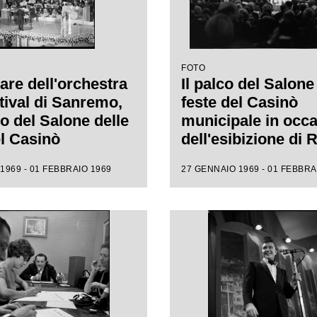
FOTO
are dell'orchestra
Il palco del Salone
tival di Sanremo,
feste del Casinò
co del Salone delle
municipale in occ
el Casinò
dell'esibizione di
ale, che
Fratello al XIX Fest
1969 - 01 FEBBRAIO 1969
27 GENNAIO 1969 - 01 FEBBRA
gna l'esibizione
Sanremo