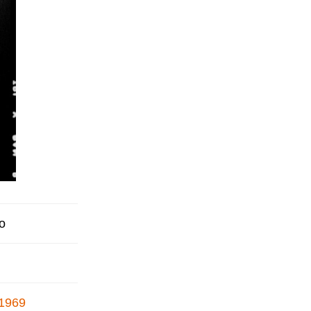
o
 1969