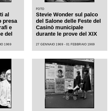
FOTO
i al
Stevie Wonder sul palco
o presa
del Salone delle Feste del
afi e
Casinò municipale
e del
durante le prove del XIX
 canzone
Festival di Sanremo
IO 1969
27 GENNAIO 1969 - 01 FEBBRAIO 1969