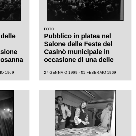
FOTO
 delle
Pubblico in platea nel
Salone delle Feste del
asione
Casinò municipale in
 Rosanna
occasione di una delle
ival di
serate del XIX Festival di
IO 1969
27 GENNAIO 1969 - 01 FEBBRAIO 1969
Sanremo