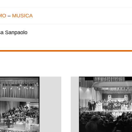
MO
–
MUSICA
esa Sanpaolo