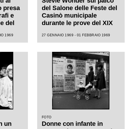
i al
Stevie Wonder sul palco
o presa
del Salone delle Feste del
afi e
Casinò municipale
e del
durante le prove del XIX
 canzone
Festival di Sanremo
IO 1969
27 GENNAIO 1969 - 01 FEBBRAIO 1969
FOTO
n un
Donne con infante in