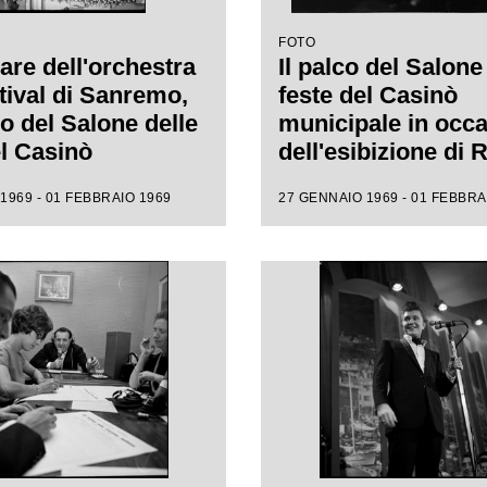
FOTO
are dell'orchestra
Il palco del Salone
tival di Sanremo,
feste del Casinò
co del Salone delle
municipale in occ
el Casinò
dell'esibizione di
ale, che
Fratello al XIX Fest
1969 - 01 FEBBRAIO 1969
27 GENNAIO 1969 - 01 FEBBRA
gna l'esibizione
Sanremo