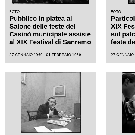
FOTO
FOTO
Pubblico in platea al
Particol
Salone delle feste del
XIX Fes
Casinò municipale assiste
sul pal
al XIX Festival di Sanremo
feste d
municip
27 GENNAIO 1969 - 01 FEBBRAIO 1969
27 GENNAIO 
accompa
di Milva