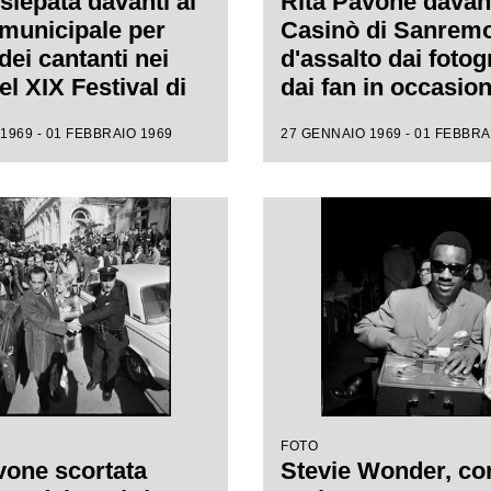
siepata davanti al
Rita Pavone davant
municipale per
Casinò di Sanrem
 dei cantanti nei
d'assalto dai fotogr
el XIX Festival di
dai fan in occasion
mo
XIX Festival della
1969 - 01 FEBBRAIO 1969
27 GENNAIO 1969 - 01 FEBBRA
italiana
FOTO
vone scortata
Stevie Wonder, co