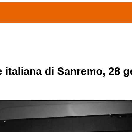
(current)
home
Chi siamo
Archivio Publifoto
Mostre
e italiana di Sanremo, 28 