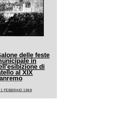
Salone delle feste
unicipale in
ll'esibizione di
ello al XIX
 Sanremo
01 FEBBRAIO 1969