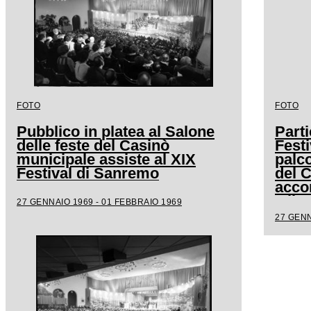
FOTO
FOTO
Pubblico in platea al Salone
Parti
delle feste del Casinò
Festi
municipale assiste al XIX
palco
Festival di Sanremo
del 
acco
Milv
27 GENNAIO 1969 - 01 FEBBRAIO 1969
27 GENN