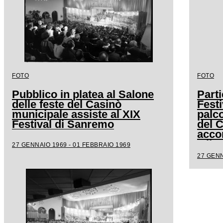
FOTO
FOTO
Pubblico in platea al Salone
Parti
delle feste del Casinò
Festi
municipale assiste al XIX
palco
Festival di Sanremo
del 
acco
Milv
27 GENNAIO 1969 - 01 FEBBRAIO 1969
27 GENN