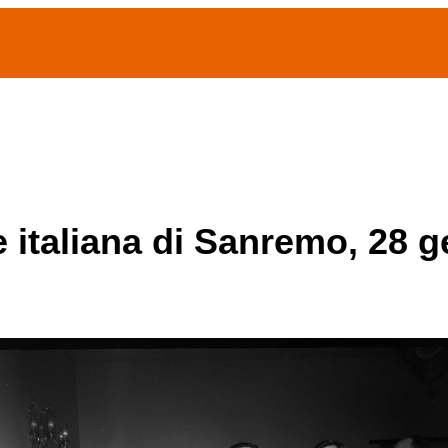
(current)
home
Chi siamo
Archivio Publifoto
Mostre
e italiana di Sanremo, 28 