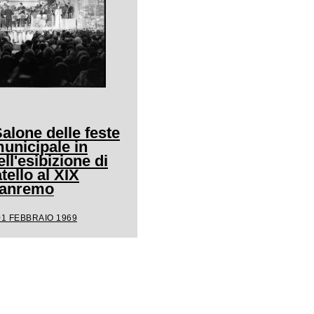
Salone delle feste
unicipale in
ll'esibizione di
ello al XIX
 Sanremo
01 FEBBRAIO 1969