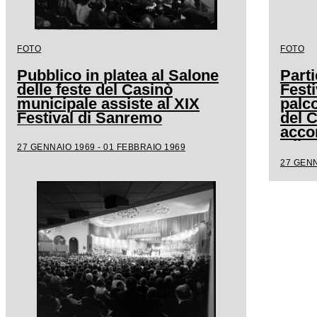
FOTO
FOTO
Pubblico in platea al Salone
Parti
delle feste del Casinò
Festi
municipale assiste al XIX
palco
Festival di Sanremo
del 
acco
Milv
27 GENNAIO 1969 - 01 FEBBRAIO 1969
27 GENN