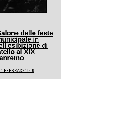
Salone delle feste
unicipale in
ll'esibizione di
ello al XIX
 Sanremo
01 FEBBRAIO 1969