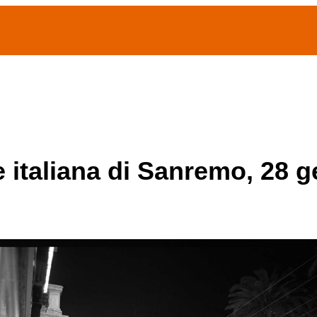
(current)
home
Chi siamo
Archivio Publifoto
Mostre
e italiana di Sanremo, 28 