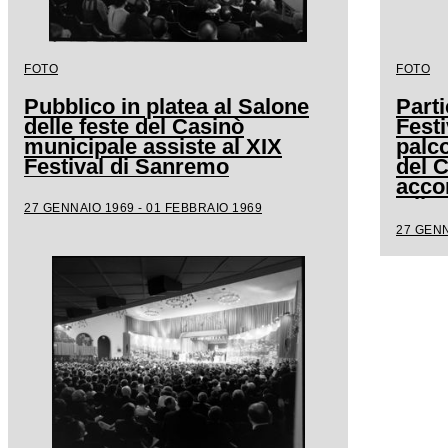
FOTO
FOTO
Pubblico in platea al Salone
Parti
delle feste del Casinò
Festi
municipale assiste al XIX
palco
Festival di Sanremo
del 
acco
Milv
27 GENNAIO 1969 - 01 FEBBRAIO 1969
27 GENN