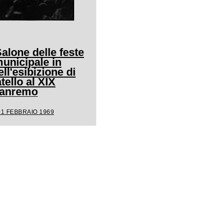
Salone delle feste
unicipale in
ll'esibizione di
ello al XIX
 Sanremo
01 FEBBRAIO 1969