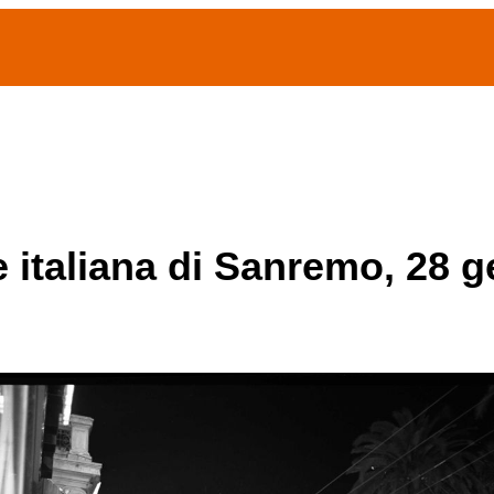
(current)
home
Chi siamo
Archivio Publifoto
Mostre
e italiana di Sanremo, 28 