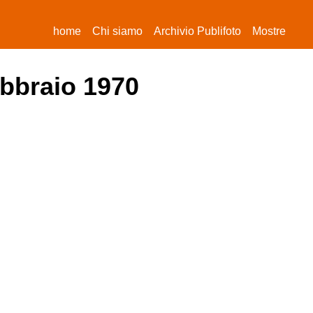
(current)
home
Chi siamo
Archivio Publifoto
Mostre
ebbraio 1970