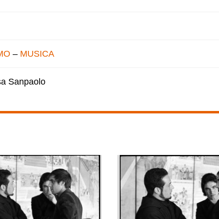
MO
–
MUSICA
esa Sanpaolo