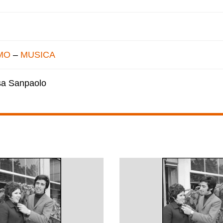
MO
–
MUSICA
esa Sanpaolo