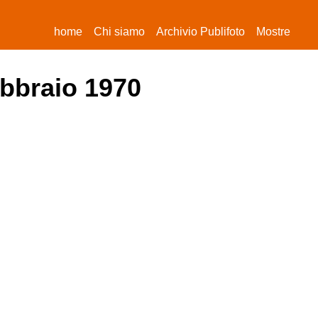
(current)
home
Chi siamo
Archivio Publifoto
Mostre
ebbraio 1970