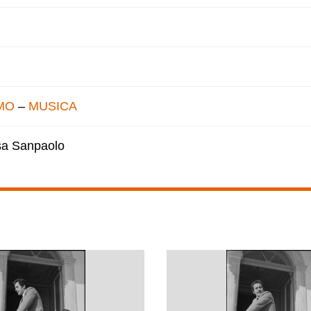
MO
–
MUSICA
esa Sanpaolo