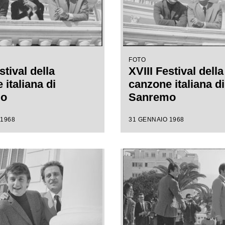
FOTO
stival della
XVIII Festival della
italiana di
canzone italiana di
mo
Sanremo
 1968
31 GENNAIO 1968