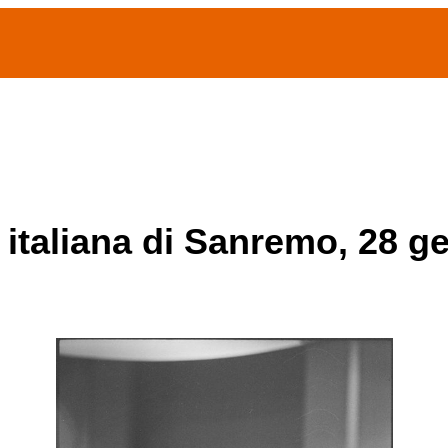
(current)
home
Chi siamo
Archivio Publifoto
Mostre
 italiana di Sanremo, 28 g