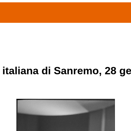
(current)
home
Chi siamo
Archivio Publifoto
Mostre
 italiana di Sanremo, 28 g