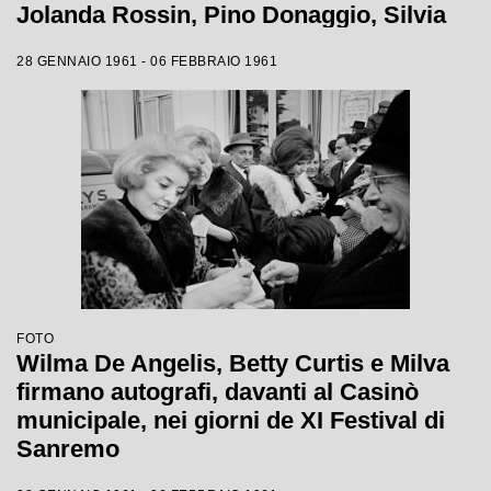
Jolanda Rossin, Pino Donaggio, Silvia
Guidi, Little Tony, Nadia Liani, Tony
28 GENNAIO 1961 - 06 FEBBRAIO 1961
Renis e Betty Curtis
FOTO
Wilma De Angelis, Betty Curtis e Milva
firmano autografi, davanti al Casinò
municipale, nei giorni de XI Festival di
Sanremo