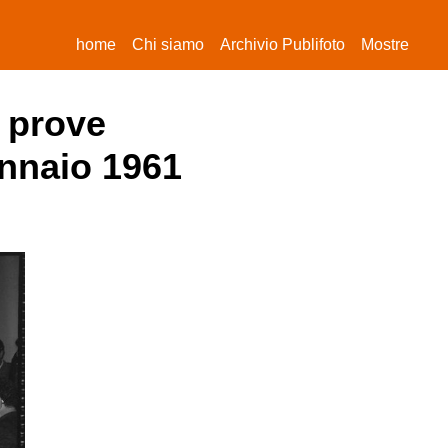
(current)
home
Chi siamo
Archivio Publifoto
Mostre
e prove
ennaio 1961