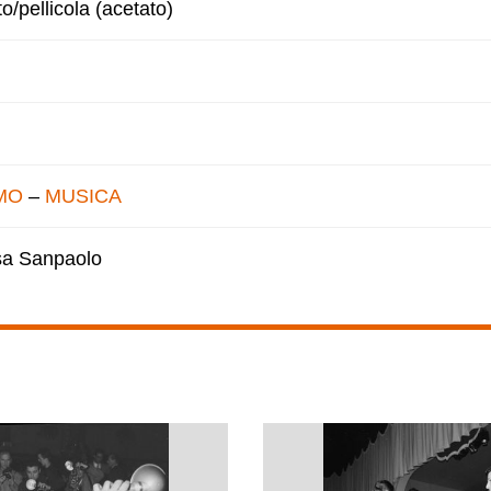
to/pellicola (acetato)
MO
–
MUSICA
esa Sanpaolo