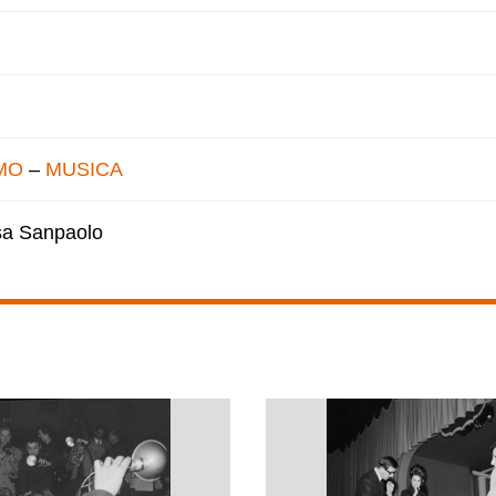
MO
–
MUSICA
esa Sanpaolo