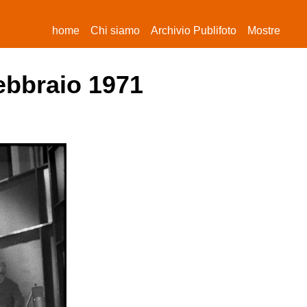
(current)
home
Chi siamo
Archivio Publifoto
Mostre
febbraio 1971