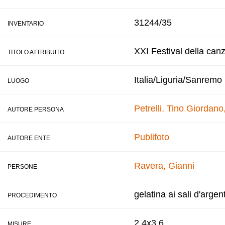
31244/35
INVENTARIO
XXI Festival della can
TITOLO ATTRIBUITO
Italia/Liguria/Sanremo
LUOGO
Petrelli, Tino
Giordano,
AUTORE PERSONA
Publifoto
AUTORE ENTE
Ravera, Gianni
PERSONE
gelatina ai sali d'argen
PROCEDIMENTO
2,4x3,6
MISURE