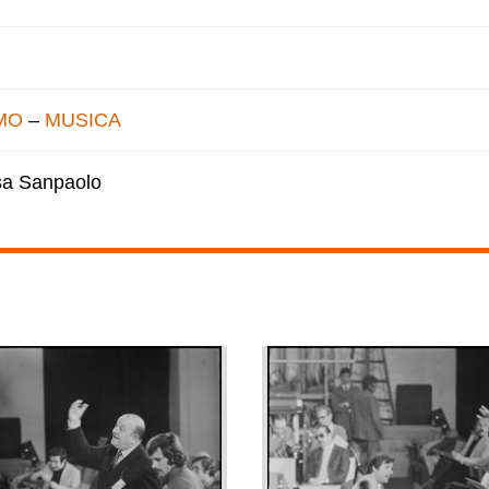
MO
–
MUSICA
esa Sanpaolo