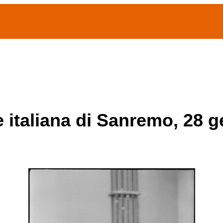
(current)
home
Chi siamo
Archivio Publifoto
Mostre
e italiana di Sanremo, 28 