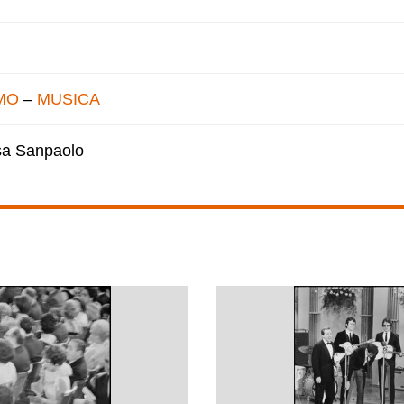
MO
–
MUSICA
esa Sanpaolo