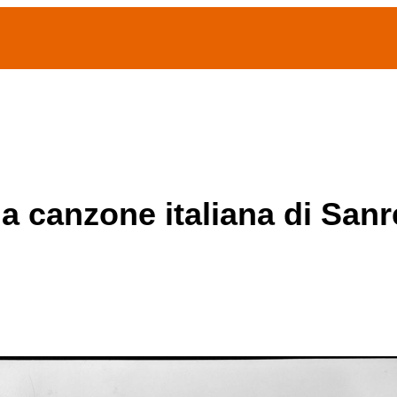
(current)
home
Chi siamo
Archivio Publifoto
Mostre
la canzone italiana di San