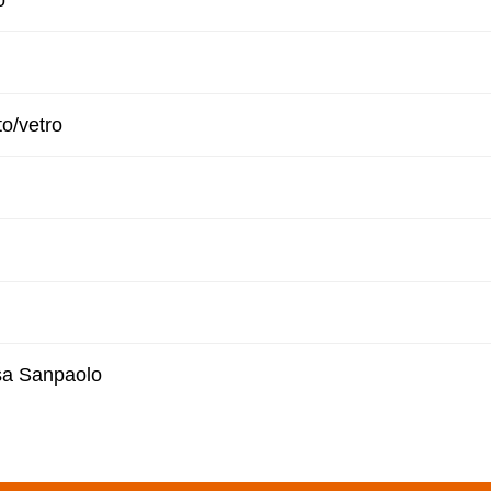
o
to/vetro
esa Sanpaolo