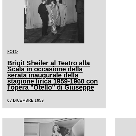
FOTO
Brigit Sheiler al Teatro alla
Scala in occasione della
serata inaugurale della
stagione lirica 1959-1960 con
l'opera "Otello" di Giuseppe
Verdi, diretta da Antonino
Votto con la regia di
07 DICEMBRE 1959
Margherita Wallmann