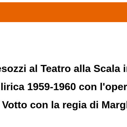
(current)
home
Chi siamo
Archivio Publifoto
Mostre
ozzi al Teatro alla Scala 
 lirica 1959-1960 con l'ope
o Votto con la regia di Mar