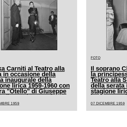
FOTO
a Carniti al Teatro alla
Il soprano C
 in occasione della
la principes
a inaugurale della
Teatro alla 
one lirica 1959-1960 con
della serata
ra "Otello" di Giuseppe
stagione lir
, diretta da Antonino
l'opera "Ote
 con la regia di
Verdi, diret
EMBRE 1959
07 DICEMBRE 1959
herita Wallmann
Votto con la 
Margherita 