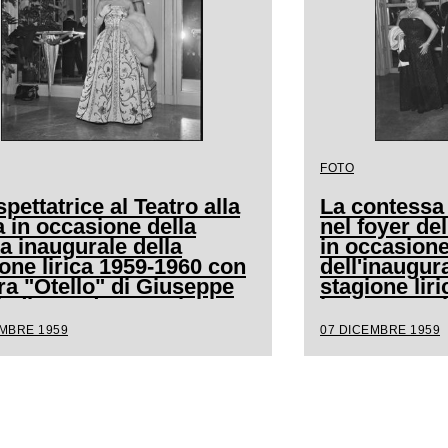
FOTO
pettatrice al Teatro alla
La contessa
 in occasione della
nel foyer del
a inaugurale della
in occasion
one lirica 1959-1960 con
dell'inaugur
ra "Otello" di Giuseppe
stagione lir
, diretta da Antonino
l'opera "Ote
 con la regia di
Verdi, diret
EMBRE 1959
07 DICEMBRE 1959
herita Wallmann
Votto con la 
Margherita 