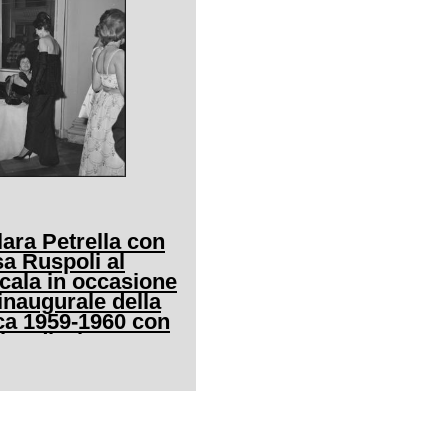
lara Petrella con
sa Ruspoli al
Scala in occasione
 inaugurale della
ica 1959-1960 con
llo" di Giuseppe
ta da Antonino
regia di
Wallmann