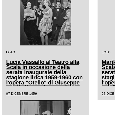
FOTO
FOTO
Lucia Vassallo al Teatro alla
Marik
Scala in occasione della
Scala
serata inaugurale della
serat
stagione lirica 1959-1960 con
stagi
l'opera "Otello" di Giuseppe
l'ope
Verdi, diretta da Antonino
Verdi
Votto con la regia di
Votto
07 DICEMBRE 1959
07 DIC
Margherita Wallmann
Marg