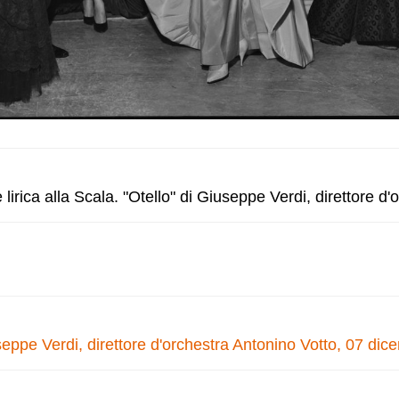
irica alla Scala. "Otello" di Giuseppe Verdi, direttore d'
useppe Verdi, direttore d'orchestra Antonino Votto, 07 di