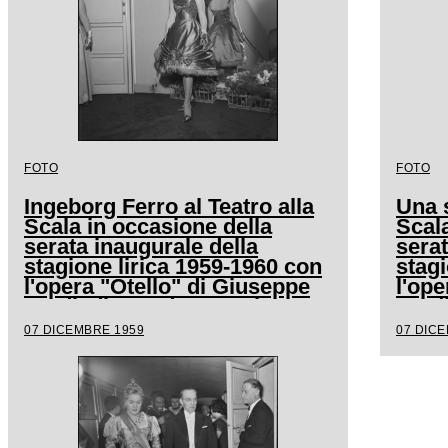
FOTO
FOTO
Ingeborg Ferro al Teatro alla
Una s
Scala in occasione della
Scala
serata inaugurale della
serat
stagione lirica 1959-1960 con
stagi
l'opera "Otello" di Giuseppe
l'ope
Verdi, diretta da Antonino
Verdi
Votto con la regia di
Votto
07 DICEMBRE 1959
07 DIC
Margherita Wallmann
Marg