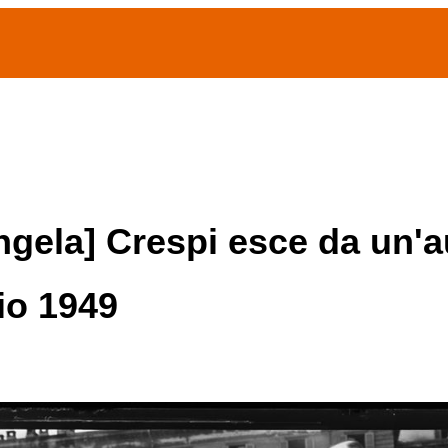
(current)
home
Chi siamo
Archivio Publifoto
Mostre
gela] Crespi esce da un'au
io 1949