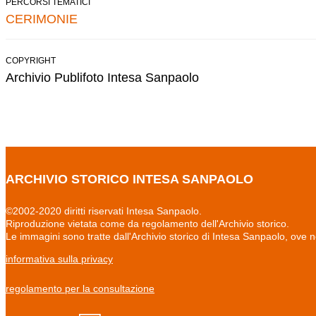
PERCORSI TEMATICI
CERIMONIE
COPYRIGHT
Archivio Publifoto Intesa Sanpaolo
ARCHIVIO STORICO INTESA SANPAOLO
©2002-2020 diritti riservati Intesa Sanpaolo.
Riproduzione vietata come da regolamento dell'Archivio storico.
Le immagini sono tratte dall'Archivio storico di Intesa Sanpaolo, ove 
informativa sulla privacy
regolamento per la consultazione