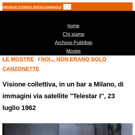
ARCHIVIO STORICO INTESA SANPAOLO
(current)
home
Chi siamo
Archivio Publifoto
Mostre
LE MOSTRE
NOI... NON ERANO SOLO
/
CANZONETTE
Visione collettiva, in un bar a Milano, di
immagini via satellite "Telestar I", 23
luglio 1962