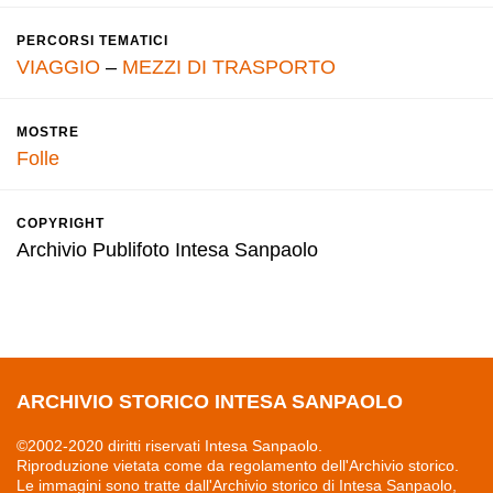
PERCORSI TEMATICI
VIAGGIO
–
MEZZI DI TRASPORTO
MOSTRE
Folle
COPYRIGHT
Archivio Publifoto Intesa Sanpaolo
ARCHIVIO STORICO INTESA SANPAOLO
©2002-2020 diritti riservati Intesa Sanpaolo.
Riproduzione vietata come da regolamento dell'Archivio storico.
Le immagini sono tratte dall'Archivio storico di Intesa Sanpaolo,