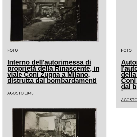
FOTO
FOTO
Interno dell'autorimessa di
Auto
proprietà della Rinascente, in
l'aut
viale Coni Zugna a Milano,
della
distrutta dai bombardamenti
Coni 
dai 
hanno
AGOSTO 1943
AGOSTO