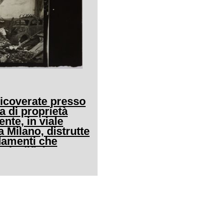
ricoverate presso
a di proprietà
nte, in viale
 Milano, distrutte
amenti che
 l'edificio