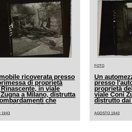
FOTO
mobile ricoverata presso
Un automezz
orimessa di proprietà
presso l'aut
 Rinascente, in viale
proprietà de
Zugna a Milano, distrutta
viale Coni Z
bombardamenti che
distrutto d
 colpito l'edificio
che hanno col
 1943
AGOSTO 1943