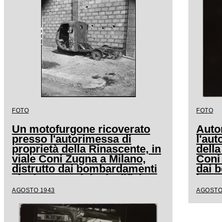
FOTO
FOTO
Un motofurgone ricoverato
Auto
presso l'autorimessa di
l'aut
proprietà della Rinascente, in
della
viale Coni Zugna a Milano,
Coni 
distrutto dai bombardamenti
dai 
che hanno colpito l'edificio
hanno
AGOSTO 1943
AGOSTO