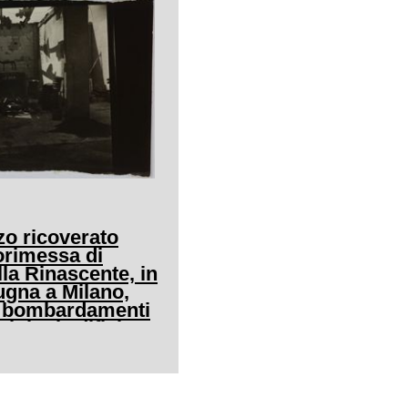
o ricoverato
orimessa di
lla Rinascente, in
ugna a Milano,
ai bombardamenti
pito l'edificio