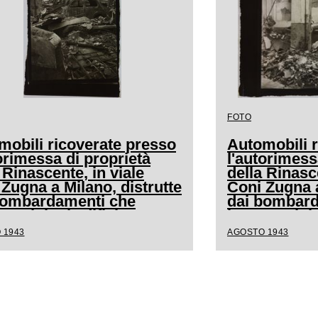
FOTO
mobili ricoverate presso
Automobili 
orimessa di proprietà
l'autorimess
 Rinascente, in viale
della Rinasce
Zugna a Milano, distrutte
Coni Zugna a
bombardamenti che
dai bombard
 colpito l'edificio
hanno colpito
 1943
AGOSTO 1943