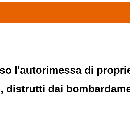
(current)
home
Chi siamo
Archivio Publifoto
Mostre
so l'autorimessa di proprie
, distrutti dai bombardam