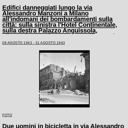
Edifici danneggiati lungo la via
Alessandro Manzoni a Milano
all'indomani dei bombardamenti sulla
città: sulla sinistra l'Hotel Continentale,
sulla destra Palazzo Anguissola,
all'angolo con via Morone, e più avanti
Palazzo Poldi Pezzoli distrutto. Persone a
08 AGOSTO 1943 - 31 AGOSTO 1943
piedi, in bicicletta o su automobili
passano tra le macerie addossate ai lati
della strada
FOTO
Due uomini in bicicletta in via Alessandro