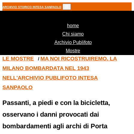
ARCHIVIO STORICO INTESA SANPAOLO
(current)
home
Chi siamo
Archivio Publifoto
Mostre
LE MOSTRE
MA NOI RICOSTRUIREMO. LA
/
MILANO BOMBARDATA NEL 1943
NELL'ARCHIVIO PUBLIFOTO INTESA
SANPAOLO
Passanti, a piedi e con la bicicletta,
osservano i danni provocati dai
bombardamenti agli archi di Porta