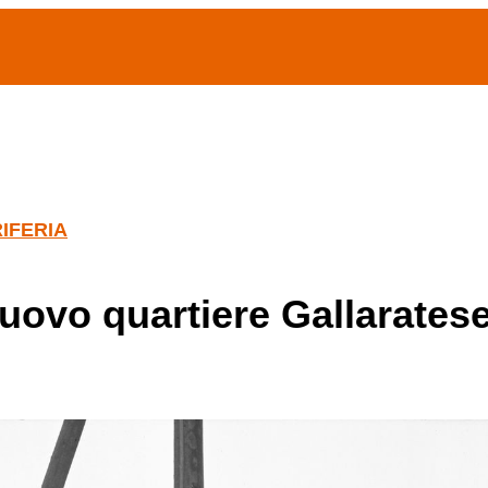
(current)
home
Chi siamo
Archivio Publifoto
Mostre
IFERIA
nuovo quartiere Gallarates