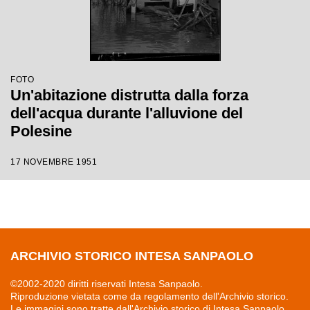
FOTO
Un'abitazione distrutta dalla forza
dell'acqua durante l'alluvione del
Polesine
17 NOVEMBRE 1951
ARCHIVIO STORICO INTESA SANPAOLO
©2002-2020 diritti riservati Intesa Sanpaolo.
Riproduzione vietata come da regolamento dell'Archivio storico.
Le immagini sono tratte dall'Archivio storico di Intesa Sanpaolo,