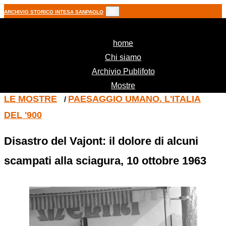
ARCHIVIO STORICO INTESA SANPAOLO
(current)
home
Chi siamo
Archivio Publifoto
Mostre
LE MOSTRE
PAESAGGIO UMANO. L'ITALIA
/
DEL '900
Disastro del Vajont: il dolore di alcuni
scampati alla sciagura, 10 ottobre 1963