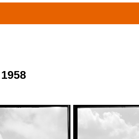
(current)
home
Chi siamo
Archivio Publifoto
Mostre
 1958