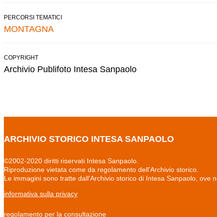
PERCORSI TEMATICI
MONTAGNA
COPYRIGHT
Archivio Publifoto Intesa Sanpaolo
ARCHIVIO STORICO INTESA SANPAOLO
©2002-2020 diritti riservati Intesa Sanpaolo.
Riproduzione vietata come da regolamento dell'Archivio storico.
Le immagini sono tratte dall'Archivio storico di Intesa Sanpaolo, ove 
informativa sulla privacy
regolamento per la consultazione