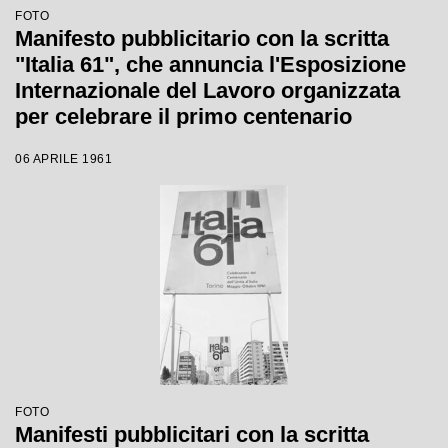
FOTO
Manifesto pubblicitario con la scritta
"Italia 61", che annuncia l'Esposizione
Internazionale del Lavoro organizzata
per celebrare il primo centenario
dell'Unità d'Italia. Sullo sfondo il Palazzo
06 APRILE 1961
del Lavoro
FOTO
Manifesti pubblicitari con la scritta