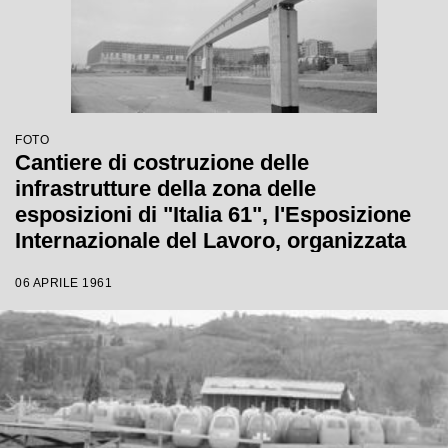
FOTO
Cantiere di costruzione delle
infrastrutture della zona delle
esposizioni di "Italia 61", l'Esposizione
Internazionale del Lavoro, organizzata
per celebrare il primo centenario
06 APRILE 1961
dell'Unità d'Italia a Torino