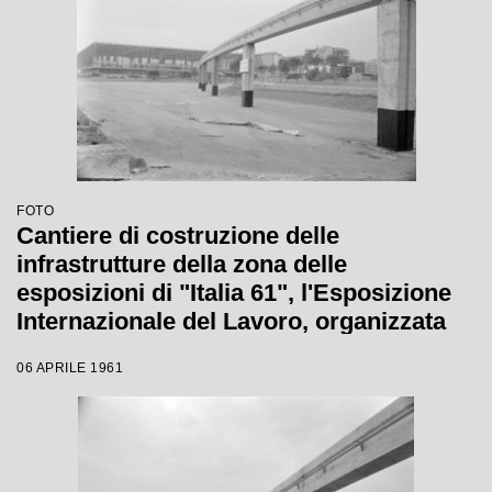
FOTO
Cantiere di costruzione delle
infrastrutture della zona delle
esposizioni di "Italia 61", l'Esposizione
Internazionale del Lavoro, organizzata
per celebrare il primo centenario
06 APRILE 1961
dell'Unità d'Italia a Torino