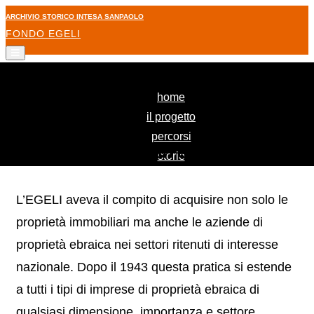
ARCHIVIO STORICO INTESA SANPAOLO
FONDO EGELI
(current)
home
il progetto
percorsi
Le imprese: sequestri e confische
storie
L’EGELI aveva il compito di acquisire non solo le
proprietà immobiliari ma anche le aziende di
proprietà ebraica nei settori ritenuti di interesse
nazionale. Dopo il 1943 questa pratica si estende
a tutti i tipi di imprese di proprietà ebraica di
qualsiasi dimensione, importanza e settore.