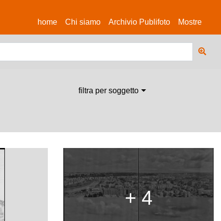
(current)
home
Chi siamo
Archivio Publifoto
Mostre
filtra per soggetto
+ 4