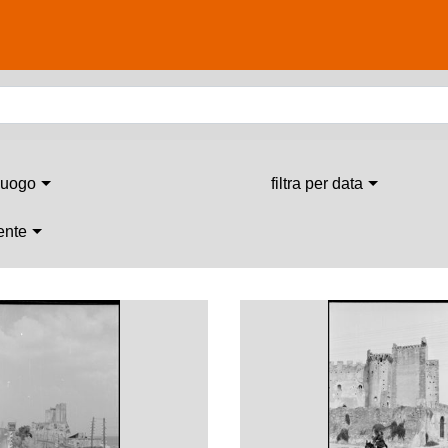
 luogo
filtra per data
 ente