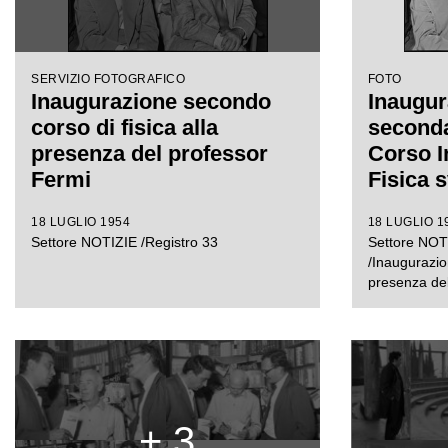
SERVIZIO FOTOGRAFICO
FOTO
Inaugurazione secondo
Inaugur
corso di fisica alla
seconda
presenza del professor
Corso I
Fermi
Fisica s
Monaste
18 LUGLIO 1954
18 LUGLIO 1
prima fil
Settore NOTIZIE /Registro 33
Settore NOTI
profess
/Inaugurazio
e Enric
presenza del
+ 3