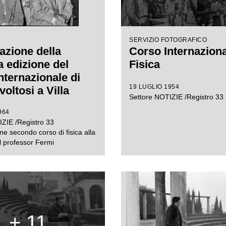
SERVIZIO FOTOGRAFICO
azione della
Corso Internaziona
 edizione del
Fisica
nternazionale di
19 LUGLIO 1954
voltosi a Villa
Settore NOTIZIE /Registro 33
ro a Varenna. In
964
a, da sinistra, il
ZIE /Registro 33
or Bernardo Rossi
ne secondo corso di fisica alla
o Fermi
 professor Fermi
+ 11