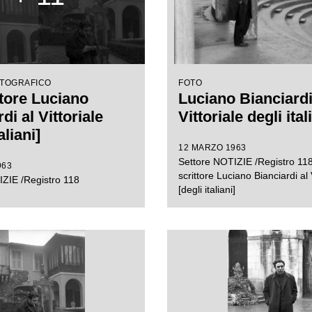
OTOGRAFICO
FOTO
ttore Luciano
Luciano Bianciardi
di al Vittoriale
Vittoriale degli ital
aliani]
12 MARZO 1963
Settore NOTIZIE /Registro 118
963
scrittore Luciano Bianciardi al 
ZIE /Registro 118
[degli italiani]