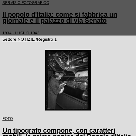
SERVIZIO FOTOGRAFICO
Il popolo d'Italia: come si fabbrica un
giornale e il palazzo di via Senato
1934 - LUGLIO 1943
Settore NOTIZIE /Registro 1
FOTO
Un tipografo compone, con caratteri