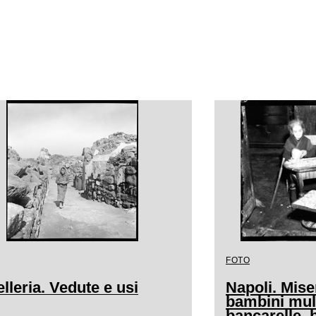
FOTO
lleria. Vedute e usi
Napoli. Mise
bambini mula
bancarelle, 