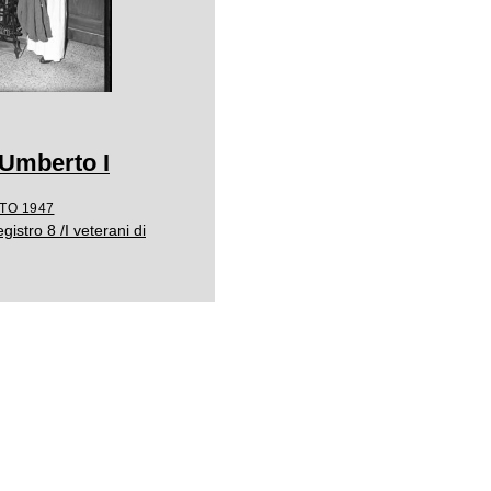
i Umberto I
TO 1947
istro 8 /I veterani di