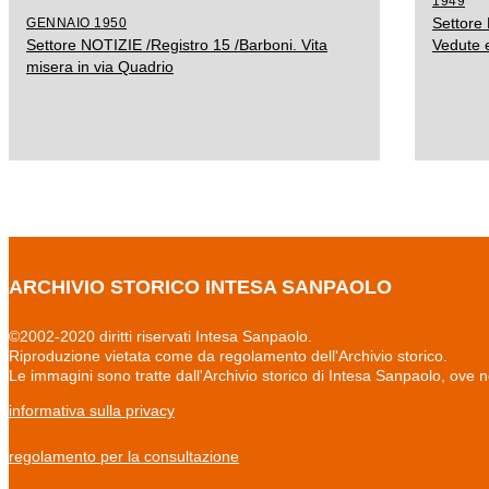
1949
Settore 
GENNAIO 1950
Settore NOTIZIE /Registro 15 /Barboni. Vita
Vedute e
misera in via Quadrio
ARCHIVIO STORICO INTESA SANPAOLO
©2002-2020 diritti riservati Intesa Sanpaolo.
Riproduzione vietata come da regolamento dell'Archivio storico.
Le immagini sono tratte dall'Archivio storico di Intesa Sanpaolo, ove 
informativa sulla privacy
regolamento per la consultazione