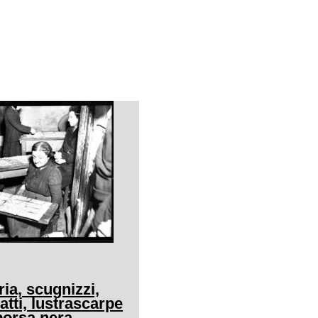
ria, scugnizzi,
tti, lustrascarpe
borsa nera,