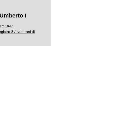
i Umberto I
TO 1947
istro 8 /I veterani di