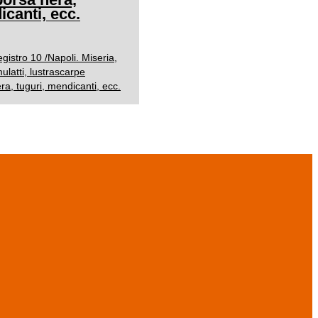
icanti, ecc.
istro 10 /Napoli. Miseria,
ulatti, lustrascarpe
ra, tuguri, mendicanti, ecc.