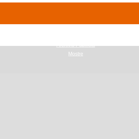
(current)
home
Chi siamo
Archivio Publifoto
Mostre