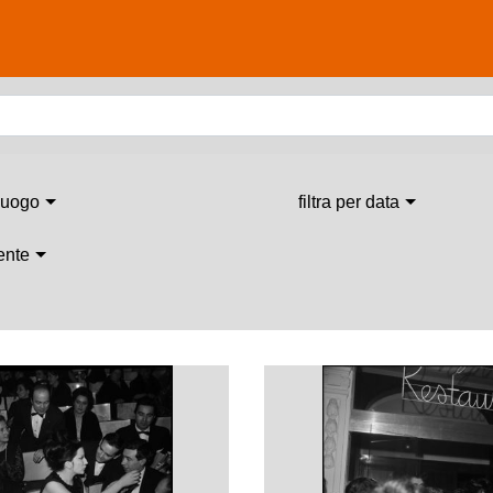
 luogo
filtra per data
 ente