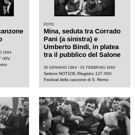
FOTO
 canzone
Mina, seduta tra Corrado
o
Pani (a sinistra) e
Umberto Bindi, in platea
O 1964
tra il pubblico del Salone
 /XIV
delle feste del Casinò
Remo
30 GENNAIO 1964 - 01 FEBBRAIO 1964
municipale in occasione
Settore NOTIZIE /Registro 127 /XIV
del XVI Festival di
Festival della canzone di S. Remo
Sanremo