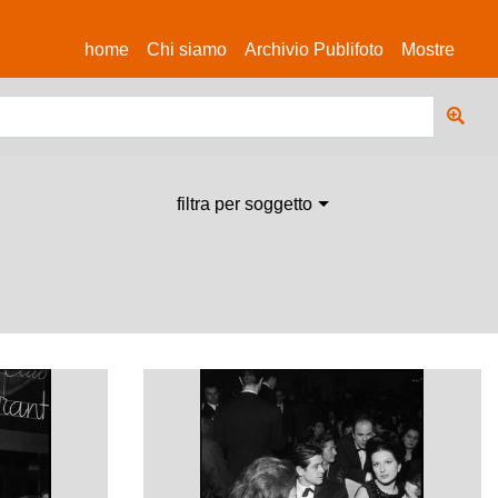
(current)
home
Chi siamo
Archivio Publifoto
Mostre
filtra per soggetto