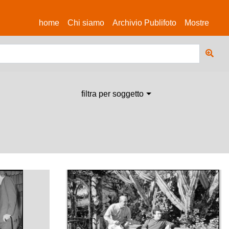
(current)
home
Chi siamo
Archivio Publifoto
Mostre
filtra per soggetto