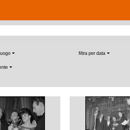
 luogo
filtra per data
 ente